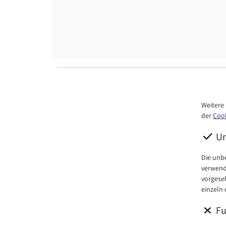
Weitere 
der
Cook
Un
Die unb
verwende
vorgese
einzeln 
Fu