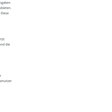
Angaben
ubieten.
 Diese
tzt
und die
r
Benutzer