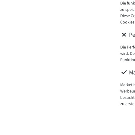
Die fun
zu spei
Diese C
Cookies
Pe
Die Per
wird. De
Funktion
Ma
Marketi
Werbeun
besucht
zu erste