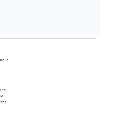
ind in
site
ie
icht