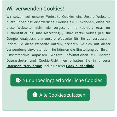
dem Verantwortlichen ermöglicht, die Richtigkeit der
personenbezogenen Daten zu überprüfen.
Wir verwenden Cookies!
Die Verarbeitung ist unrechtmäßig, die betroffene Person lehnt
Wir setzen auf unserer Webseite Cookies ein. Unsere Webseite
die Löschung der personenbezogenen Daten ab und verlangt
nutzt unbedingt erforderliche Cookies für Funktionen, ohne die
stattdessen die Einschränkung der Nutzung der
diese Webseite nicht wie vorgesehen funktioniert (u.a. zur
personenbezogenen Daten.
Authentifizierung) und Marketing- / Third Party-Cookies (u.a. für
Google Analytics), um unsere Webseite für Sie zu verbessern.
Der Verantwortliche benötigt die personenbezogenen Daten für
Indem Sie diese Webseite nutzen, erklären Sie sich mit dieser
die Zwecke der Verarbeitung nicht länger, die betroffene Person
Verwendung einverstanden. Sie können die Einstellung vor Ihrem
benötigt sie jedoch zur Geltendmachung, Ausübung oder
Einverständnis anpassen. Weitere Informationen zu unseren
Verteidigung von Rechtsansprüchen.
Datenschutz- und Cookie-Richtlinien erhalten Sie in unserer
Datenschutzerklärung
und in unserer
Cookie-Richtlinie
.
Die betroffene Person hat Widerspruch gegen die Verarbeitung
gem. Art. 21 Abs. 1 DS-GVO eingelegt und es steht noch nicht fest,
ob die berechtigten Gründe des Verantwortlichen gegenüber
Nur unbedingt erforderliche Cookies
denen der betroffenen Person überwiegen.
Alle Cookies zulassen
Sofern eine der oben genannten Voraussetzungen gegeben ist
und eine betroffene Person die Einschränkung von
personenbezogenen Daten, die bei sunlesh™ gespeichert sind,
verlangen möchte, kann sie sich hierzu jederzeit an einen
Mitarbeiter des für die Verarbeitung Verantwortlichen wenden.